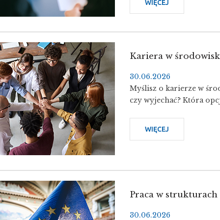
WIĘCEJ
O
MENTORING:
PIERWSZA
PRACA
BEZ
Kariera w środowi
DOŚWIADCZEN
–
30.06.2026
JAK
Myślisz o karierze w śr
ZDOBYĆ
czy wyjechać? Która opcj
PRZEWAGĘ
NA
WIĘCEJ
O
RYNKU
KARIERA
PRACY?
W
ŚRODOWISKU
MIĘDZYNARO
Praca w strukturach 
30.06.2026