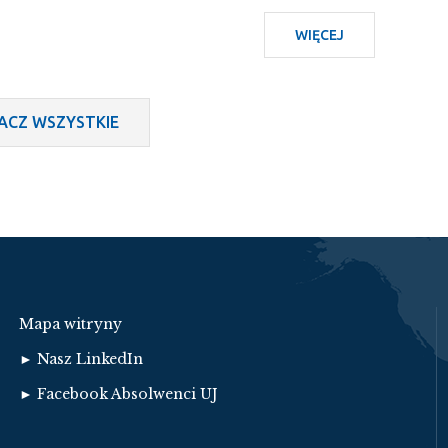
WIĘCEJ
O
MENTORING:
MOBBING
W
ACZ WSZYSTKIE
PRACY
–
JAK
ROZPOZNAĆ
PROBLEM
I
JAK
REAGOWAĆ?
Mapa witryny
► Nasz LinkedIn
► Facebook Absolwenci UJ