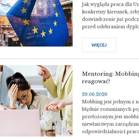
Jak wygląda praca dla Un
konkretny kierunek, żeby
doświadczenie już podcza
przed odebraniem dypl
WIĘCEJ
O
PRACA
W
STRUKTURACH
Mentoring: Mobbing 
UNII
reagować?
EUROPEJSKIEJ
29.06.2026
Mobbing jest jednym z na
błędnie rozumianych poj
przełożonym jest mobbi
niewłaściwym zarządzan
odpowiedzialności prac