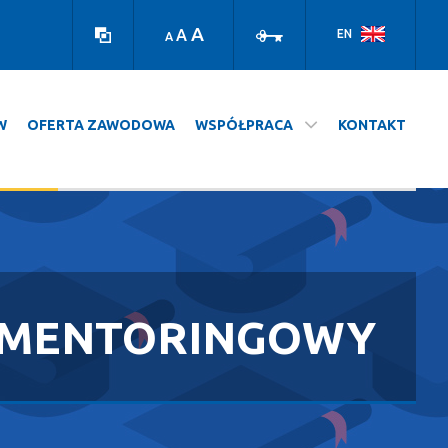
Wersja
Zaloguj
kontrastowa
A
A
EN
A
W
OFERTA ZAWODOWA
WSPÓŁPRACA
KONTAKT
 MENTORINGOWY
WSPÓŁPRACA