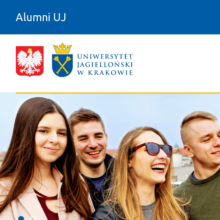
Przejdź do zawartości
Alumni UJ
#start - Alumni UJ