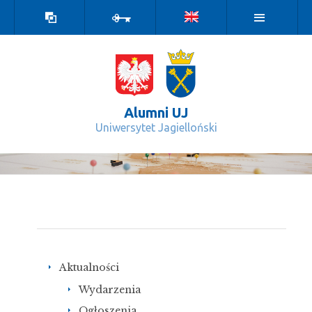
Wersja
Zaloguj
kontrastowa
Alumni UJ
Uniwersytet Jagielloński
Mapa witryny - Alumni UJ
Aktualności
Wydarzenia
Ogłoszenia