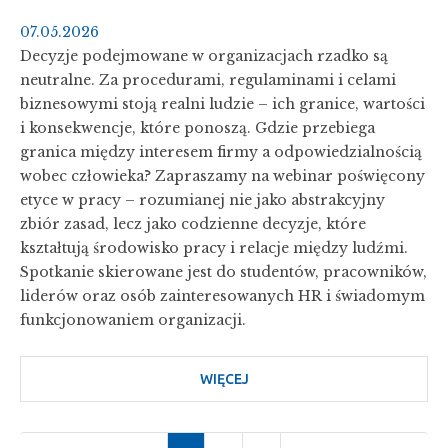
JAK
07.05.2026
ROZPOZNAĆ
Decyzje podejmowane w organizacjach rzadko są
PROBLEM
neutralne. Za procedurami, regulaminami i celami
I
biznesowymi stoją realni ludzie – ich granice, wartości
JAK
i konsekwencje, które ponoszą. Gdzie przebiega
REAGOWAĆ?
granica między interesem firmy a odpowiedzialnością
wobec człowieka? Zapraszamy na webinar poświęcony
etyce w pracy – rozumianej nie jako abstrakcyjny
zbiór zasad, lecz jako codzienne decyzje, które
kształtują środowisko pracy i relacje między ludźmi.
Spotkanie skierowane jest do studentów, pracowników,
liderów oraz osób zainteresowanych HR i świadomym
funkcjonowaniem organizacji.
WIĘCEJ
O
MENTORING:
ETYKA