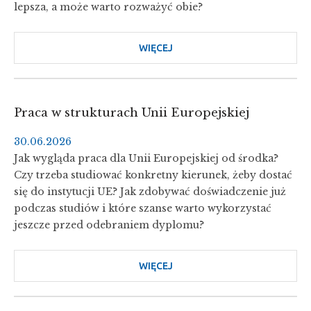
lepsza, a może warto rozważyć obie?
PRZEWAGĘ
NA
RYNKU
WIĘCEJ
O
PRACY?
KARIERA
W
ŚRODOWISKU
Praca w strukturach Unii Europejskiej
MIĘDZYNARODOWYM
30.06.2026
Jak wygląda praca dla Unii Europejskiej od środka?
Czy trzeba studiować konkretny kierunek, żeby dostać
się do instytucji UE? Jak zdobywać doświadczenie już
podczas studiów i które szanse warto wykorzystać
jeszcze przed odebraniem dyplomu?
WIĘCEJ
O
PRACA
W