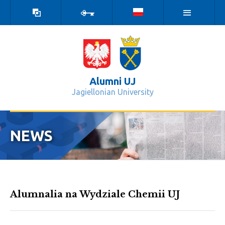
high
log
contrast
in
version
Alumni UJ
Jagiellonian University
Articles - Alumni UJ
NEWS
Alumnalia na Wydziale Chemii UJ