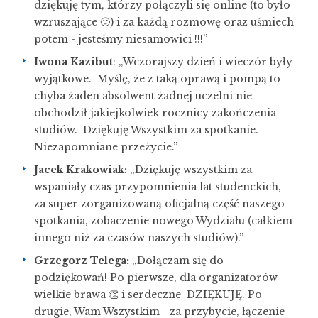
dziękuję tym, którzy połączyli się online (to było
wzruszające 🙂) i za każdą rozmowę oraz uśmiech
potem - jesteśmy niesamowici !!!”
Iwona Kazibut
: „Wczorajszy dzień i wieczór były
wyjątkowe. Myślę, że z taką oprawą i pompą to
chyba żaden absolwent żadnej uczelni nie
obchodził jakiejkolwiek rocznicy zakończenia
studiów. Dziękuję Wszystkim za spotkanie.
Niezapomniane przeżycie.”
Jacek Krakowiak:
„Dziękuję wszystkim za
wspaniały czas przypomnienia lat studenckich,
za super zorganizowaną oficjalną część naszego
spotkania, zobaczenie nowego Wydziału (całkiem
innego niż za czasów naszych studiów).”
Grzegorz Telega:
„Dołączam się do
podziękowań! Po pierwsze, dla organizatorów -
wielkie brawa 👏 i serdeczne DZIĘKUJĘ. Po
drugie, Wam Wszystkim - za przybycie, łączenie