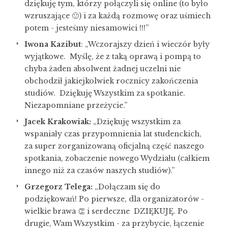
dziękuję tym, którzy połączyli się online (to było
wzruszające 🙂) i za każdą rozmowę oraz uśmiech
potem - jesteśmy niesamowici !!!”
Iwona Kazibut
: „Wczorajszy dzień i wieczór były
wyjątkowe. Myślę, że z taką oprawą i pompą to
chyba żaden absolwent żadnej uczelni nie
obchodził jakiejkolwiek rocznicy zakończenia
studiów. Dziękuję Wszystkim za spotkanie.
Niezapomniane przeżycie.”
Jacek Krakowiak:
„Dziękuję wszystkim za
wspaniały czas przypomnienia lat studenckich,
za super zorganizowaną oficjalną część naszego
spotkania, zobaczenie nowego Wydziału (całkiem
innego niż za czasów naszych studiów).”
Grzegorz Telega:
„Dołączam się do
podziękowań! Po pierwsze, dla organizatorów -
wielkie brawa 👏 i serdeczne DZIĘKUJĘ. Po
drugie, Wam Wszystkim - za przybycie, łączenie