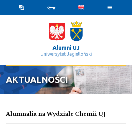
Wersja
Zaloguj
kontrastowa
Alumni UJ
Uniwersytet Jagielloński
Relacje z wydarzeń - Alumni UJ
AKTUALNOŚCI
Alumnalia na Wydziale Chemii UJ